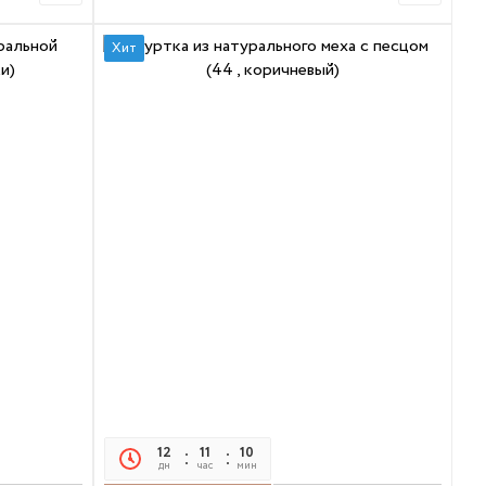
Хит
12
11
10
05
дн
час
мин
сек