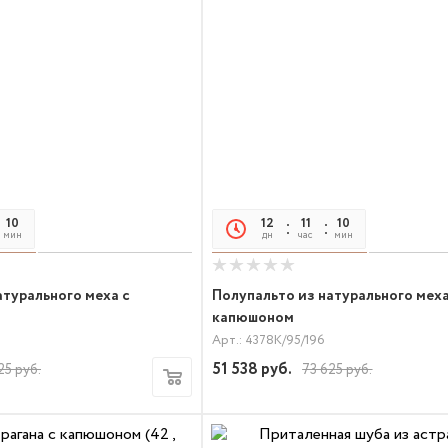
10
05
12
11
10
05
мин
сек
дн
час
мин
сек
атурального меха с
Полупальто из натурального меха
капюшоном
Арт.: 4378К/95/196
51 538
руб.
25
руб.
73 625
руб.