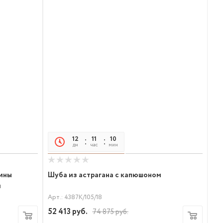
12
11
10
05
дн
час
мин
сек
чины
Шуба из астрагана с капюшоном
и
Арт.: 4387К/105/18
52 413
руб.
74 875
руб.