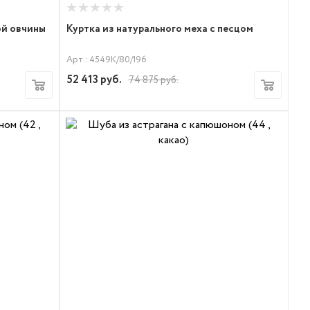
ой овчины
Куртка из натурального меха с песцом
Арт.: 4549К/80/196
52 413
руб.
74 875
руб.