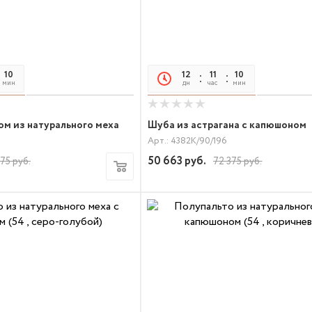
10
05
12
11
10
05
мин
сек
дн
час
мин
сек
м из натурального меха
Шуба из астрагана с капюшоном
Арт.: 4382К/90/196
50 663
руб.
875
руб.
72 375
руб.