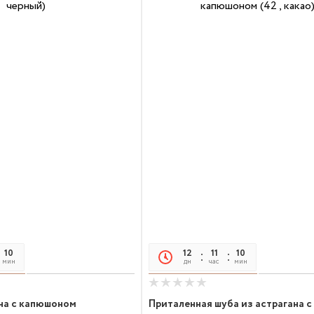
10
05
12
11
10
05
мин
сек
дн
час
мин
сек
на с капюшоном
Приталенная шуба из астрагана с