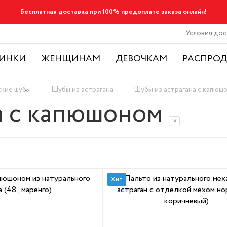
Бесплатная доставка при 100% предоплате заказа онлайн!
Условия дос
ИНКИ
ЖЕНЩИНАМ
ДЕВОЧКАМ
РАСПРО
—
—
кие шубы
Шубы из астрагана
Шубы из астрагана с капюш
а с капюшоном
14
Хит