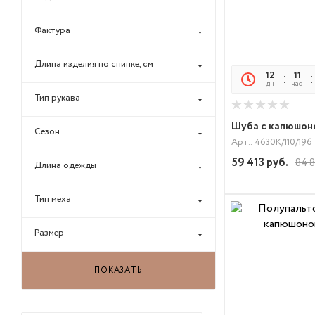
Фактура
Длина изделия по спинке, см
12
11
дн
час
Тип рукава
Шуба с капюшоно
Сезон
Арт.: 4630К/110/196
59 413
руб.
84 
Длина одежды
Тип меха
Размер
ПОКАЗАТЬ