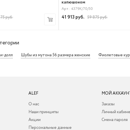
капюшоном
Арт.: 4379К/70/50
41 913
руб.
375
руб.
59 875
руб.
тегории
и-долл
Шубы из мутона 56 размера женские
Фиолетовые кур
ALEF
МОЙ АККАУН
О нас
Заказы
Наши принципы
Личный кабин
Акции
Смена пароля
Персональные данные