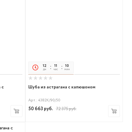
12
11
10
05
дн
час
мин
сек
 с
Шуба из астрагана с капюшоном
Арт.: 4382К/90/50
50 663
руб.
72 375
руб.