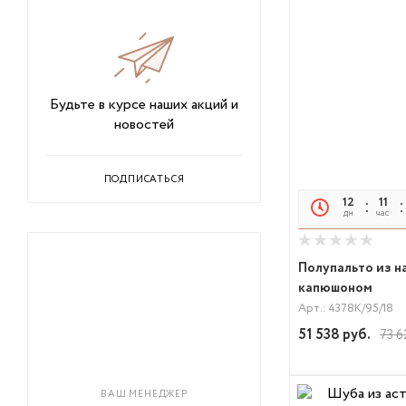
Будьте в курсе наших акций и
новостей
ПОДПИСАТЬСЯ
12
11
дн
час
Полупальто из н
капюшоном
Арт.: 4378К/95/18
51 538
руб.
73 6
ВАШ МЕНЕДЖЕР