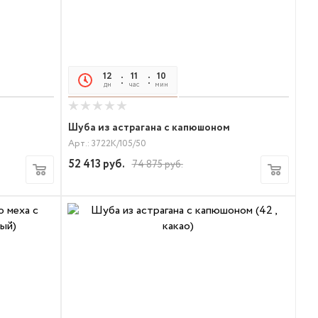
12
11
10
05
дн
час
мин
сек
Шуба из астрагана с капюшоном
Арт.: 3722К/105/50
52 413
руб.
74 875
руб.