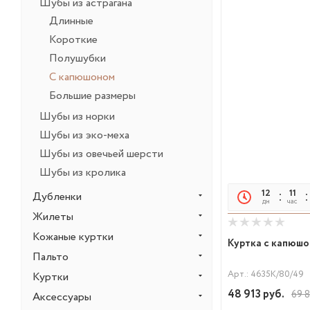
Шубы из астрагана
Длинные
Короткие
Полушубки
С капюшоном
Большие размеры
Шубы из норки
Шубы из эко-меха
Шубы из овечьей шерсти
Шубы из кролика
12
11
Дубленки
дн
час
Жилеты
Кожаные куртки
Куртка с капюшо
Пальто
Арт.: 4635К/80/49
Куртки
48 913
руб.
69 
Аксессуары