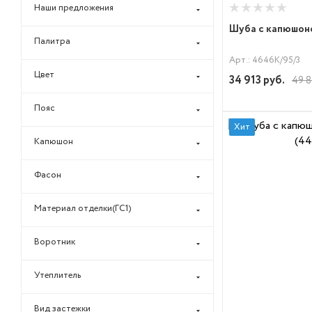
Наши предложения
Шуба с капюшоно
Палитра
Арт.: 4646К/95/3
Цвет
34 913
руб.
49 8
Пояс
Хит
Капюшон
Фасон
Материал отделки(ГС1)
Воротник
Утеплитель
Вид застежки