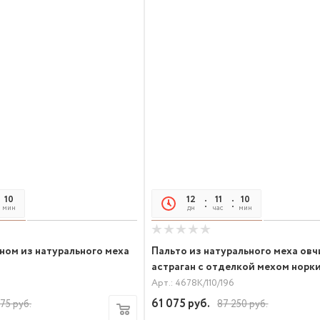
10
05
12
11
10
05
мин
сек
дн
час
мин
сек
ном из натурального меха
Пальто из натурального меха ов
астраган с отделкой мехом норк
Арт.: 4678К/110/196
61 075
руб.
875
руб.
87 250
руб.