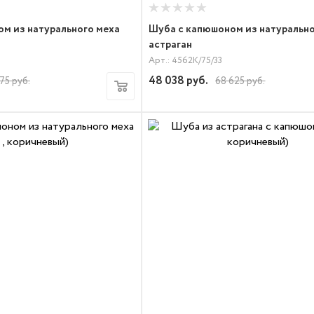
м из натурального меха
Шуба с капюшоном из натуральн
астраган
Арт.: 4562К/75/33
48 038
руб.
75
руб.
68 625
руб.