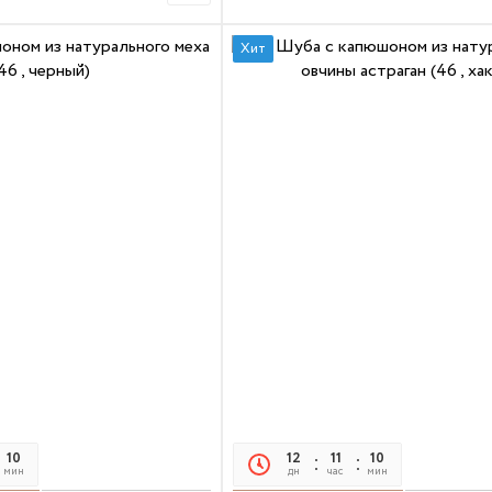
Хит
10
05
12
11
10
05
мин
сек
дн
час
мин
сек