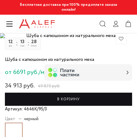
Бесплатная доставка при 100% предоплате заказа
онлайн!
12
13
28
02
дн
час
мин
сек
Шуба с капюшоном из натурального меха
от 6691 руб./м
34 913
руб.
49 875
руб.
В КОРЗИНУ
Артикул: 4646К/95/3
Цвет
—
черный