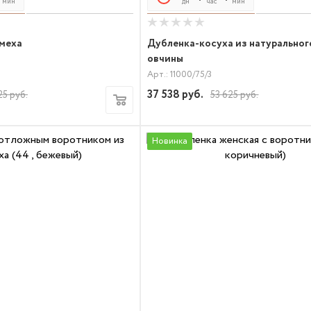
мин
сек
дн
час
мин
сек
омеха
Дубленка-косуха из натуральног
овчины
Арт.: 11000/75/3
37 538
руб.
25
руб.
53 625
руб.
Новинка