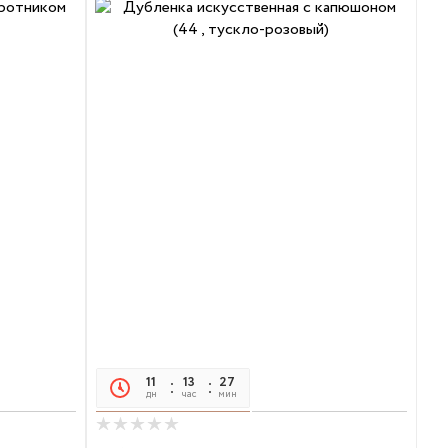
11
13
27
21
дн
час
мин
сек