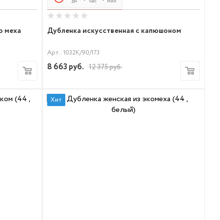
дн
час
мин
сек
о меха
Дубленка искусственная с капюшоном
Арт.: 1032К/90/173
8 663
руб.
12 375
руб.
Хит