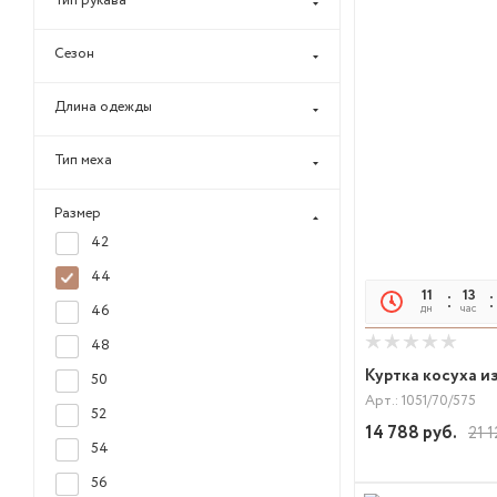
Тип рукава
Сезон
Длина одежды
Тип меха
Размер
42
44
11
13
дн
час
46
48
Куртка косуха и
50
Арт.: 1051/70/575
52
14 788
руб.
21 1
54
56