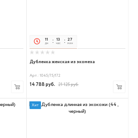
11
13
27
21
дн
час
мин
сек
Дубленка женская из экомеха
Арт.: 1045/75/172
14 788
руб.
21 125
руб.
Хит