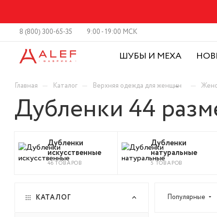
8 (800) 300-65-35
9:00 - 19:00 МСК
ШУБЫ И МЕХА
НОВ
—
—
—
Главная
Каталог
Верхняя одежда для женщин
Женс
Дубленки 44 разм
Дубленки
Дубленки
искусственные
натуральные
46 ТОВАРОВ
5 ТОВАРОВ
Популярные
КАТАЛОГ