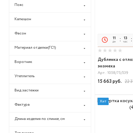
Пояс
Капюшон
Фасон
11
13
дн
час
Материал отделки(ГС1)
Дубленка с отл
Воротник
экомеха
Арт.: 1058/75/539
Утеплитель
15 663
руб.
22 3
Вид застежки
Хит
Фактура
Длина изделия по спинке, см