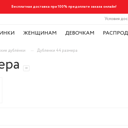
Бесплатная доставка при 100% предоплате заказа онлайн!
Условия дос
ИНКИ
ЖЕНЩИНАМ
ДЕВОЧКАМ
РАСПРО
—
кие дублёнки
Дубленки 44 размера
ера
33