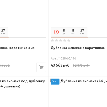
27
21
11
13
27
21
мин
сек
дн
час
мин
сек
ожным воротником из
Дубленка женская с воротником
Арт.: 11028/65/196
43 663
руб.
75
руб.
62 375
руб.
Хит