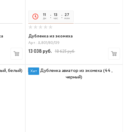
11
13
27
21
дн
час
мин
сек
ха
Дубленка из экомеха
Арт.: JL801/80/139
13 038
руб.
18 625
руб.
Хит