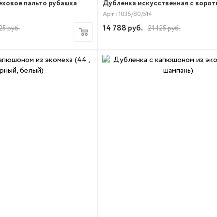
еховое пальто рубашка
Дубленка искусственная с воро
Арт.: 1036/80/514
14 788
руб.
25
руб.
21 125
руб.