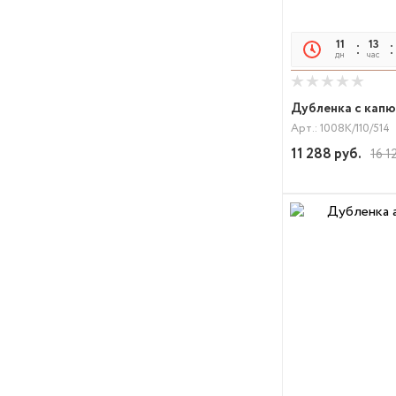
11
13
дн
час
Дубленка с кап
Арт.: 1008К/110/514
11 288
руб.
16 1