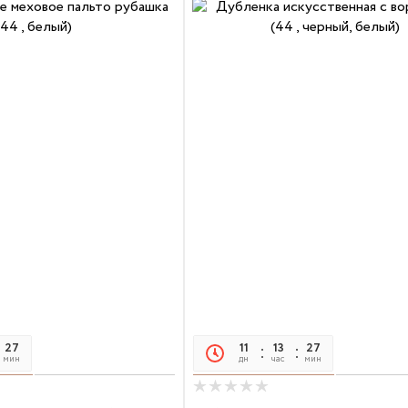
27
21
11
13
27
21
мин
сек
дн
час
мин
сек