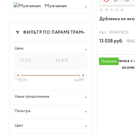
дн
час
Мужчинам
Дубленка из эк
Арт.: 1006/70/52
ФИЛЬТР ПО ПАРАМЕТРАМ
13 038
руб.
18 6
Цена
Новинка
12 375
74 875
Наши предложения
Палитра
Цвет