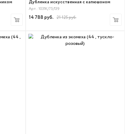
тником
Дубленка искусственная с капюшоном
Арт.: 1031К/75/139
14 788
руб.
21 125
руб.