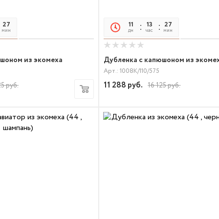
27
21
11
13
27
21
мин
сек
дн
час
мин
сек
юшоном из экомеха
Дубленка с капюшоном из экоме
Арт.: 1008К/110/575
11 288
руб.
25
руб.
16 125
руб.