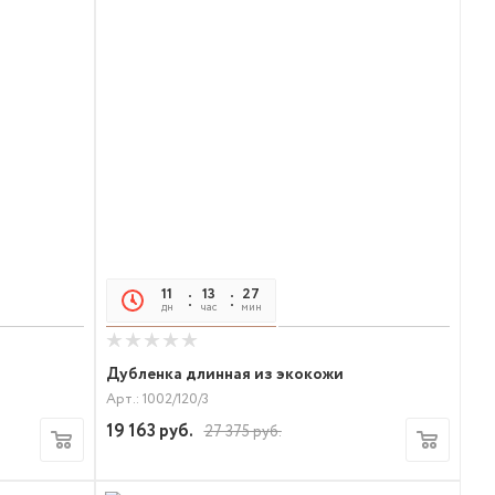
11
13
27
21
дн
час
мин
сек
Дубленка длинная из экокожи
Арт.: 1002/120/3
19 163
руб.
27 375
руб.