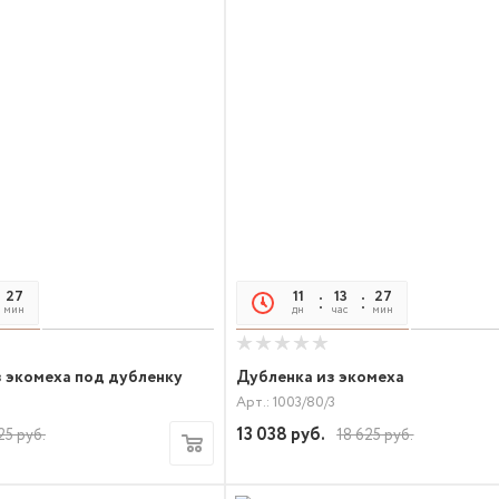
27
21
11
13
27
21
мин
сек
дн
час
мин
сек
з экомеха под дубленку
Дубленка из экомеха
Арт.: 1003/80/3
13 038
руб.
25
руб.
18 625
руб.