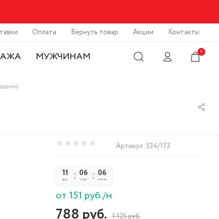
тавки
Оплата
Вернуть товар
Акции
Контакты
0
ДАЖА
МУЖЧИНАМ
машние
Артикул:
534/173
11
06
06
33
дн
час
мин
сек
от 151 руб./м
788
руб.
1 125
руб.