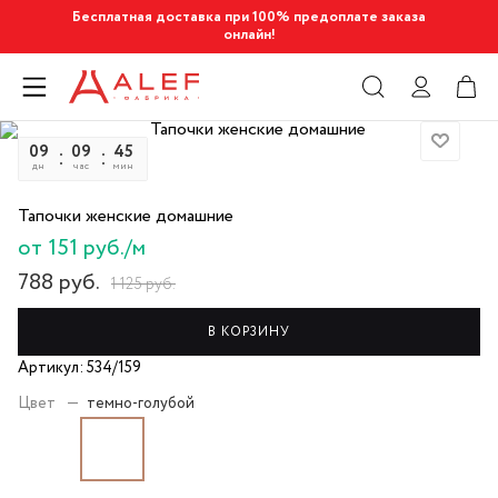
Бесплатная доставка при 100% предоплате заказа
онлайн!
09
09
45
39
дн
час
мин
сек
Тапочки женские домашние
от 151 руб./м
788
руб.
1 125
руб.
В КОРЗИНУ
Артикул: 534/159
Цвет
—
темно-голубой