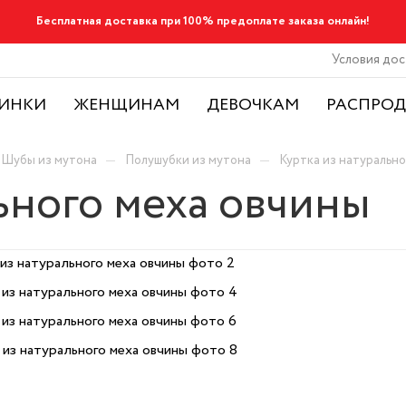
Бесплатная доставка при 100% предоплате заказа онлайн!
Условия дос
ИНКИ
ЖЕНЩИНАМ
ДЕВОЧКАМ
РАСПРО
—
—
Шубы из мутона
Полушубки из мутона
Куртка из натурально
ьного меха овчины