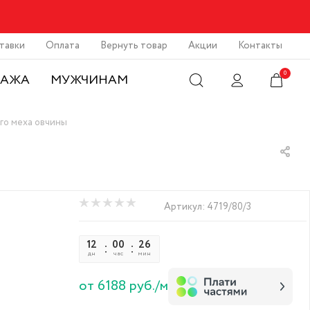
тавки
Оплата
Вернуть товар
Акции
Контакты
0
ДАЖА
МУЖЧИНАМ
го меха овчины
Артикул:
4719/80/3
12
00
26
24
дн
час
мин
сек
от 6188 руб./м