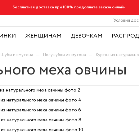
Бесплатная доставка при 100% предоплате заказа онлайн!
Условия дос
ИНКИ
ЖЕНЩИНАМ
ДЕВОЧКАМ
РАСПРО
—
—
Шубы из мутона
Полушубки из мутона
Куртка из натурально
ьного меха овчины