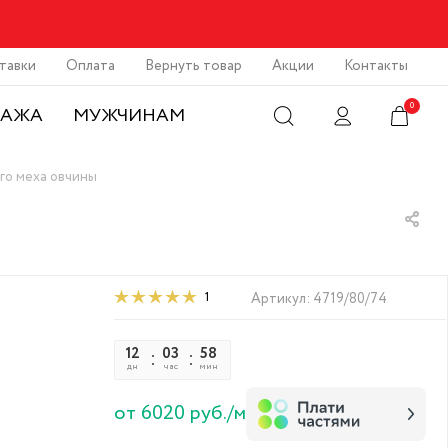
тавки
Оплата
Вернуть товар
Акции
Контакты
0
ДАЖА
МУЖЧИНАМ
го меха овчины
1
Артикул:
4719/80/74
12
03
58
45
дн
час
мин
сек
от 6020 руб./м