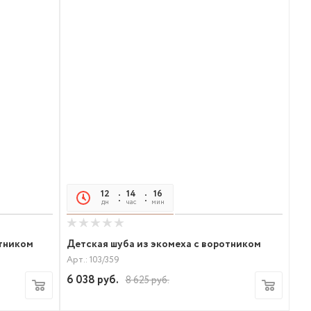
12
14
16
17
дн
час
мин
сек
отником
Детская шуба из экомеха с воротником
Арт.: 103/359
6 038
руб.
8 625
руб.