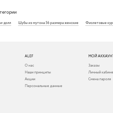
тегории
и-долл
Шубы из мутона 56 размера женские
Фиолетовые кур
ALEF
МОЙ АККАУН
О нас
Заказы
Наши принципы
Личный кабин
Акции
Смена пароля
Персональные данные