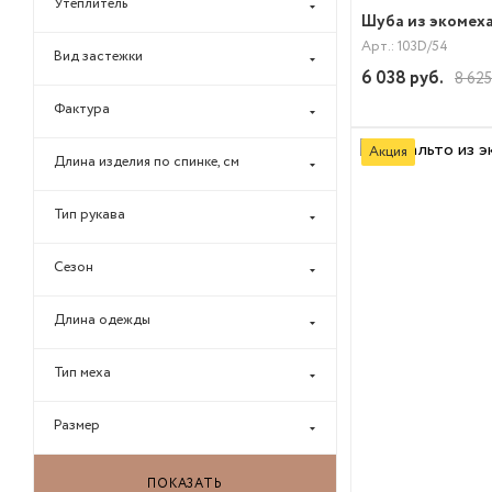
Утеплитель
Шуба из экомеха
Арт.: 103D/54
Вид застежки
6 038
руб.
8 625
Фактура
Акция
Длина изделия по спинке, см
Тип рукава
Сезон
Длина одежды
Тип меха
Размер
ПОКАЗАТЬ