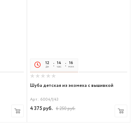
12
14
16
17
дн
час
мин
сек
Шуба детская из экомеха с вышивкой
Арт.: 6004/1/43
4 375
руб.
6 250
руб.