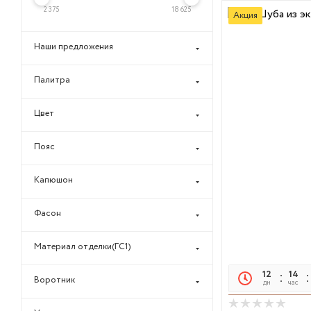
2 375
18 625
Акция
Наши предложения
Палитра
Цвет
Пояс
Капюшон
Фасон
Материал отделки(ГС1)
12
14
Воротник
дн
час