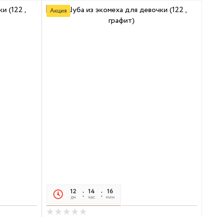
Акция
12
14
16
17
дн
час
мин
сек