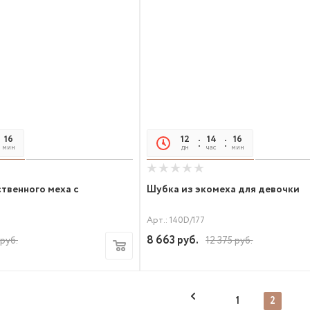
16
17
12
14
16
17
мин
сек
дн
час
мин
сек
ственного меха с
Шубка из экомеха для девочки
Арт.: 140D/177
8 663
руб.
руб.
12 375
руб.
1
2