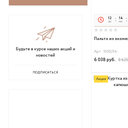
12
14
дн
час
Пальто из экоме
Будьте в курсе наших акций и
Арт.: 105D/54
новостей
6 038
руб.
8 625
ПОДПИСАТЬСЯ
Акция