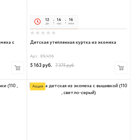
12
14
16
17
дн
час
мин
сек
 меха с
Детская утепленная куртка из экомеха
Арт.: 89/406
5 163
руб.
7 375
руб.
Акция