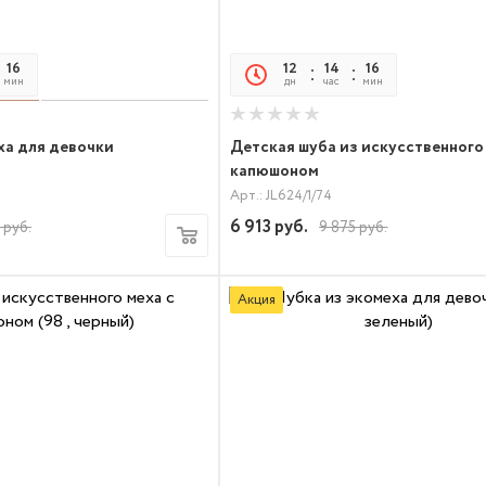
16
17
12
14
16
17
мин
сек
дн
час
мин
сек
ха для девочки
Детская шуба из искусственного
капюшоном
Арт.: JL624/1/74
6 913
руб.
руб.
9 875
руб.
Акция