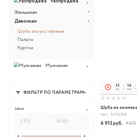
Распродажа
Женщинам
Девочкам
Шубы искусственные
Пальто
Куртки
Мужчинам
12
14
дн
час
ФИЛЬТР ПО ПАРАМЕТРАМ
Шуба из экомеха
Цена
Арт.: 347D/516
6 913
руб.
9 875