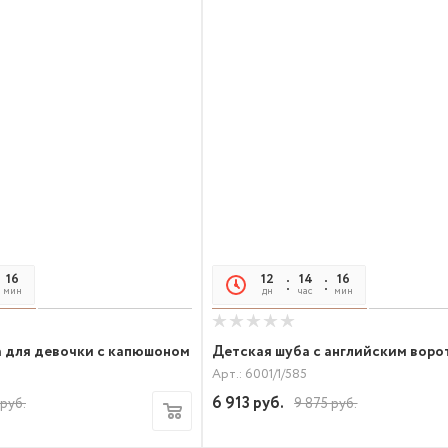
16
17
12
14
16
17
мин
сек
дн
час
мин
сек
 для девочки с капюшоном
Детская шуба с английским вор
Арт.: 6001/1/585
6 913
руб.
руб.
9 875
руб.