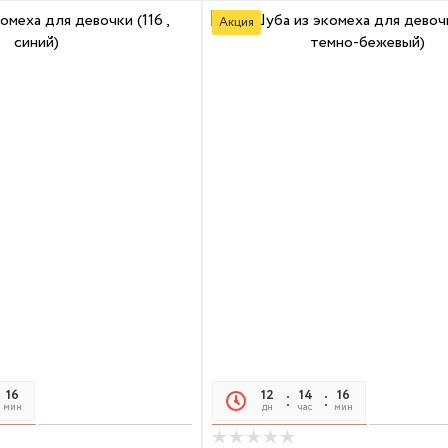
Акция
16
17
12
14
16
17
мин
сек
дн
час
мин
сек