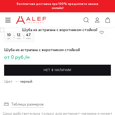
Бесплатная доставка при 100% предоплате заказа
онлайн!
10
12
47
13
дн
час
мин
сек
Шуба из астрагана с воротником стойкой
от 0 руб./м
НЕТ В НАЛИЧИИ
Цвет
—
черный
Таблица размеров
Цена действительна только для интернет-магазина и может