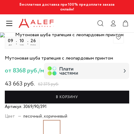
Бесплатная доставка при 100% предоплате заказа
онлайн!
09
10
26
00
дн
час
мин
сек
Мутоновая шуба трапеция с леопардовым принтом
от 8368 руб./м
43 663
руб.
62 375
руб.
В КОРЗИНУ
Артикул: 3069/90/391
Цвет
—
песочный , коричневый