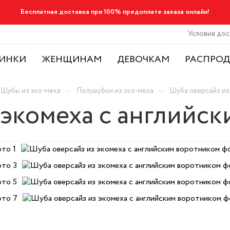
Бесплатная доставка при 100% предоплате заказа онлайн!
Условия дос
ИНКИ
ЖЕНЩИНАМ
ДЕВОЧКАМ
РАСПРО
—
—
Шубы из эко-меха
Полушубки из эко-меха
Шуба оверсайз из
 экомеха с английс