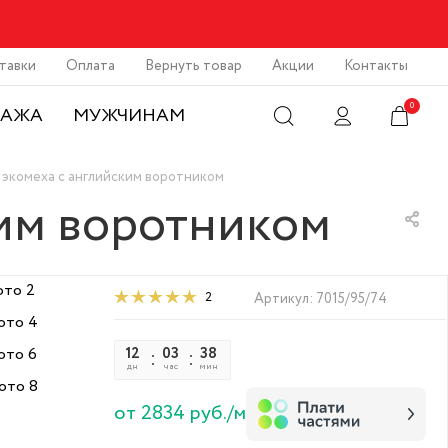
тавки
Оплата
Вернуть товар
Акции
Контакты
0
ДАЖА
МУЖЧИНАМ
 экомеха с английским воротником
ким воротником
2
Артикул:
7015/95/74
12
03
38
47
дн
час
мин
сек
от 2834 руб./м