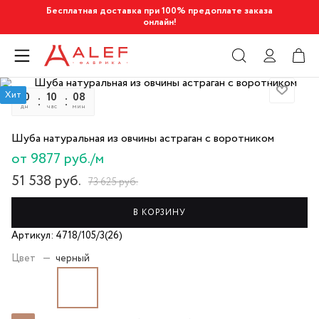
Бесплатная доставка при 100% предоплате заказа
онлайн!
Хит
10
10
08
34
дн
час
мин
сек
Шуба натуральная из овчины астраган с воротником
от 9877 руб./м
51 538
руб.
73 625
руб.
В КОРЗИНУ
Артикул: 4718/105/3(26)
Цвет
—
черный