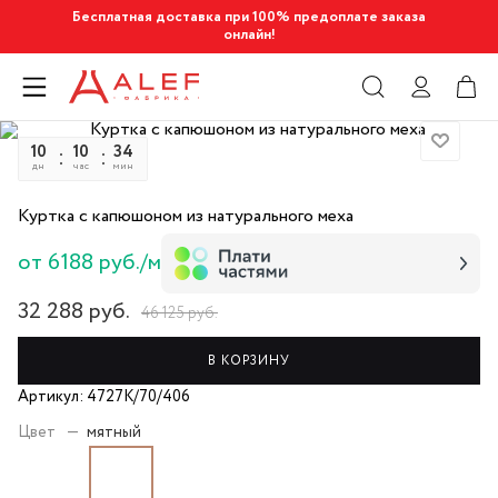
Бесплатная доставка при 100% предоплате заказа
онлайн!
10
10
34
42
дн
час
мин
сек
Куртка с капюшоном из натурального меха
от 6188 руб./м
32 288
руб.
46 125
руб.
В КОРЗИНУ
Артикул: 4727К/70/406
Цвет
—
мятный