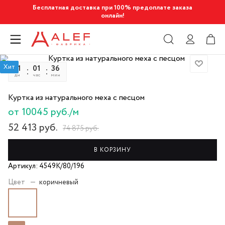
Бесплатная доставка при 100% предоплате заказа
онлайн!
Хит
11
01
36
35
дн
час
мин
сек
Куртка из натурального меха с песцом
от 10045 руб./м
52 413
руб.
74 875
руб.
В КОРЗИНУ
Артикул: 4549К/80/196
Цвет
—
коричневый