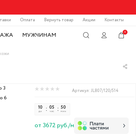
тавки
Оплата
Вернуть товар
Акции
Контакты
0
ДАЖА
МУЖЧИНАМ
окожи
Артикул:
JL807/120/514
10
05
50
10
дн
час
мин
сек
от 3672 руб./м