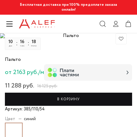
Бесплатная доставка при 100% предоплате заказа
онлайн!
10
16
18
08
дн
час
мин
сек
Пальто
от 2163 руб./м
11 288
руб.
16 125
руб.
В КОРЗИНУ
Артикул: 385/110/54
Цвет
—
синий