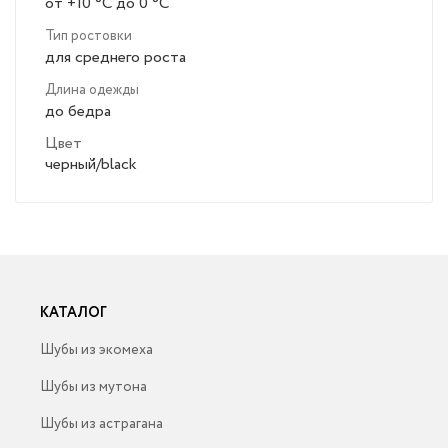
от +10 °C до 0 °C
Тип ростовки
для среднего роста
Длина одежды
до бедра
Цвет
черный/black
КАТАЛОГ
Шубы из экомеха
Шубы из мутона
Шубы из астрагана