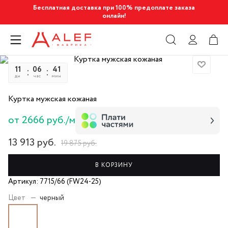
Бесплатная доставка при 100% предоплате заказа
онлайн!
11
06
41
44
дн
час
мин
сек
Куртка мужская кожаная
от 2666 руб./м
13 913
руб.
19 875
руб.
В КОРЗИНУ
Артикул: 7715/66 (FW24-25)
Цвет
—
черный