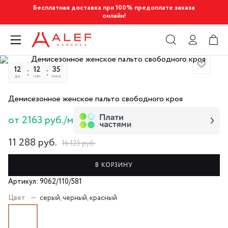
Бесплатная доставка при 100% предоплате заказа
онлайн!
12
12
35
44
дн
час
мин
сек
Демисезонное женское пальто свободного кроя
от 2163 руб./м
11 288
руб.
16 125
руб.
В КОРЗИНУ
Артикул: 9062/110/581
Цвет
—
серый, черный, красный