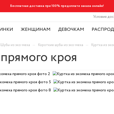
Бесплатная доставка при 100% предоплате заказа онлайн!
Условия дос
ИНКИ
ЖЕНЩИНАМ
ДЕВОЧКАМ
РАСПРО
—
—
Шубы из эко-меха
Короткие шубы из эко-меха
Куртка из эко
 прямого кроя