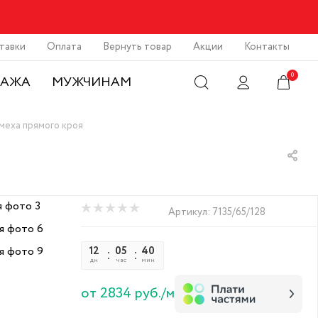
тавки
Оплата
Вернуть товар
Акции
Контакты
0
ДАЖА
МУЖЧИНАМ
меха прямого кроя
Артикул:
7135/65/128
12
05
40
45
дн
час
мин
сек
от 2834 руб./м