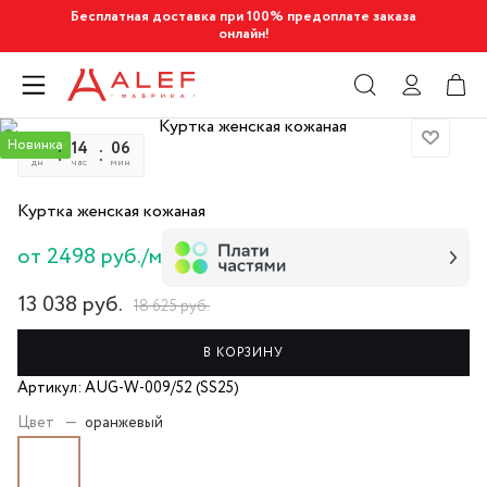
Бесплатная доставка при 100% предоплате заказа
онлайн!
Новинка
08
14
06
54
дн
час
мин
сек
Куртка женская кожаная
от 2498 руб./м
13 038
руб.
18 625
руб.
В КОРЗИНУ
Артикул: AUG-W-009/52 (SS25)
Цвет
—
оранжевый