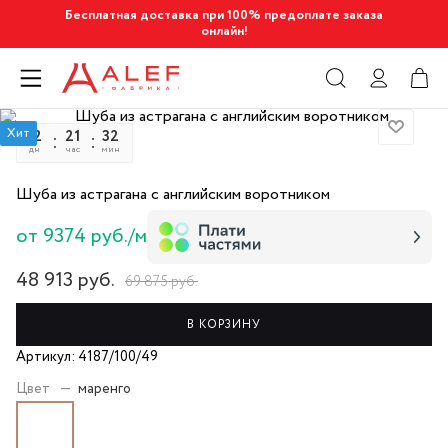
Бесплатная доставка при 100% предоплате заказа
онлайн!
Хит
12
21
32
20
дн
час
мин
сек
Шуба из астрагана с английским воротником
от 9374 руб./м
48 913
руб.
69 875
руб.
В КОРЗИНУ
Артикул: 4187/100/49
Цвет
—
маренго