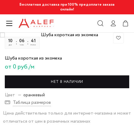
Бесплатная доставка при 100% предоплате заказа
онлайн!
10
06
41
48
дн
час
мин
сек
Шуба короткая из экомеха
от 0 руб./м
НЕТ В НАЛИЧИИ
Цвет
—
оранжевый
Таблица размеров
Цена действительна только для интернет-магазина и может
отличаться от цен в розничных магазинах