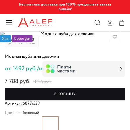
Бесплатная доставка при 100% предоплате заказа
онлайн!
Хит
Советуем
08
17
32
04
дн
час
мин
сек
Модная шуба для девочки
от 1492 руб./м
7 788
руб.
11 125
руб.
В КОРЗИНУ
Артикул: 6077/539
Цвет
—
бежевый