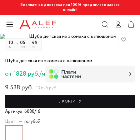
Бесплатная доставка при 100% предоплате заказа
онлайн!
10
05
49
08
дн
час
мин
сек
Шуба детская из экомеха с капюшоном
от 1828 руб./м
9 538
руб.
13 625
руб.
В КОРЗИНУ
Артикул: 6080/16
Цвет
—
голубой