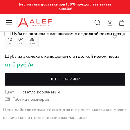
Бесплатная доставка при 100% предоплате заказа
онлайн!
12
04
38
37
дн
час
мин
сек
Шуба из экомеха с капюшоном с отделкой мехом песца
от 0 руб./м
НЕТ В НАЛИЧИИ
Цвет
—
светло-коричневый
Таблица размеров
Цена действительна только для интернет-магазина и может
отличаться от цен в розничных магазинах