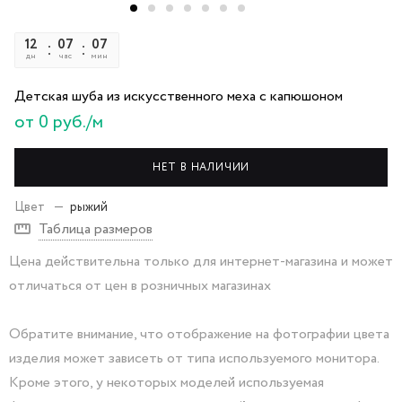
12
07
07
07
дн
час
мин
сек
Детская шуба из искусственного меха с капюшоном
от 0 руб./м
НЕТ В НАЛИЧИИ
Цвет
—
рыжий
Таблица размеров
Цена действительна только для интернет-магазина и может
отличаться от цен в розничных магазинах
Обратите внимание, что отображение на фотографии цвета
изделия может зависеть от типа используемого монитора.
Кроме этого, у некоторых моделей используемая