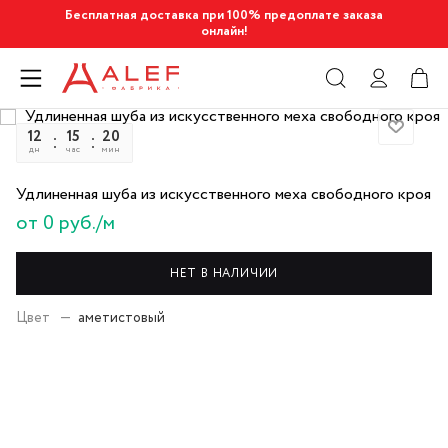
Бесплатная доставка при 100% предоплате заказа
онлайн!
12
15
20
42
дн
час
мин
сек
Удлиненная шуба из искусственного меха свободного кроя
от 0 руб./м
НЕТ В НАЛИЧИИ
Цвет
—
аметистовый