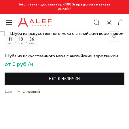
Бесплатная доставка при 100% предоплате заказа
онлайн!
11
18
56
26
дн
час
мин
сек
Шуба из искусственного меха с английским воротником
от 0 руб./м
НЕТ В НАЛИЧИИ
Цвет
—
сливовый