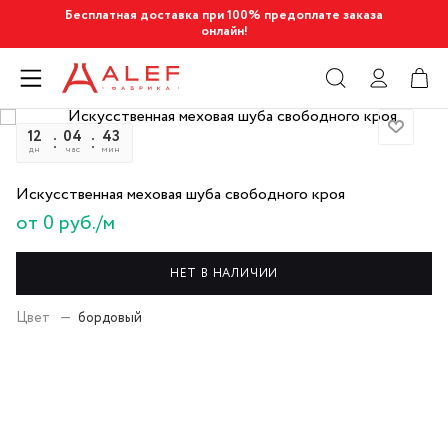
Бесплатная доставка при 100% предоплате заказа
онлайн!
12
04
43
22
дн
час
мин
сек
Искусственная меховая шуба свободного кроя
от 0 руб./м
НЕТ В НАЛИЧИИ
Цвет
—
бордовый