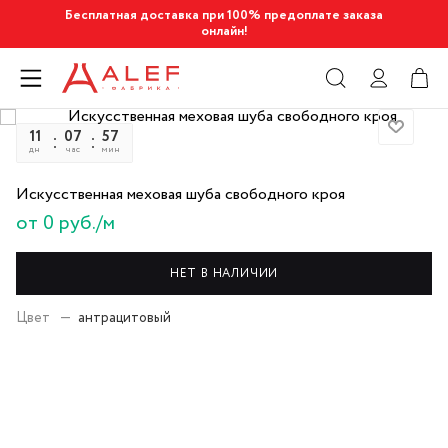
Бесплатная доставка при 100% предоплате заказа
онлайн!
11
07
57
13
дн
час
мин
сек
Искусственная меховая шуба свободного кроя
от 0 руб./м
НЕТ В НАЛИЧИИ
Цвет
—
антрацитовый