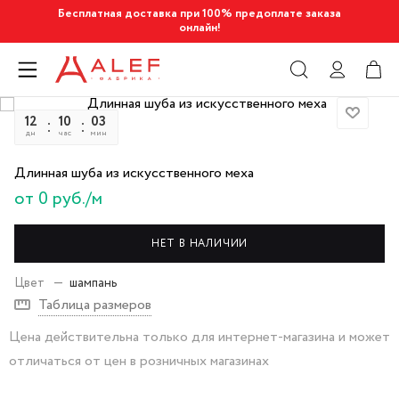
Бесплатная доставка при 100% предоплате заказа
онлайн!
12
10
03
09
дн
час
мин
сек
Длинная шуба из искусственного меха
от 0 руб./м
НЕТ В НАЛИЧИИ
Цвет
—
шампань
Таблица размеров
Цена действительна только для интернет-магазина и может
отличаться от цен в розничных магазинах