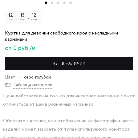
12
15
12
11
дн
час
мин
сек
Куртка для девочки свободного кроя с накладными
карманами
от 0 руб./м
НЕТ В НАЛИЧИИ
Цвет
—
серо-голубой
Таблица размеров
Цена действительна только для интернет-магазина и может
отличаться от цен в розничных магазинах
Обратите внимание, что отображение на фотографии цвета
изделия может зависеть от типа используемого монитора.
Кроме этого, у некоторых моделей используемая