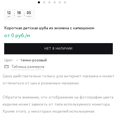
12
18
05
36
дн
час
мин
сек
Короткая детская шуба из экомеха с капюшоном
от 0 руб./м
НЕТ В НАЛИЧИИ
Цвет
—
темно-розовый
Таблица размеров
Цена действительна только для интернет-магазина и может
отличаться от цен в розничных магазинах
Обратите внимание, что отображение на фотографии цвета
изделия может зависеть от типа используемого монитора.
Кроме этого, у некоторых моделей используемая