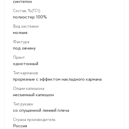
синтепон
Состав, %(ГС1)
полиэстер 100%
Вид застежки
молния
Фактура
под овчину
Принт
однотонный
Тип карманов
прорезные с эффектом накладного кармана
Опции капюшона
несъемный капюшон
Тип рукава
со спущенной линией плеча
Страна производитель
Россия