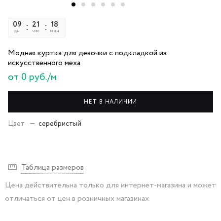
09
21
18
35
дн
час
мин
сек
Модная куртка для девочки с подкладкой из
искусственного меха
от 0 руб./м
НЕТ В НАЛИЧИИ
Цвет
—
серебристый
Таблица размеров
Цена действительна только для интернет-магазина и может
отличаться от цен в розничных магазинах