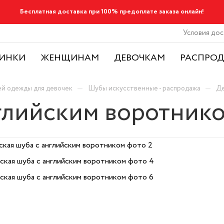
Бесплатная доставка при 100% предоплате заказа онлайн!
Условия дос
ИНКИ
ЖЕНЩИНАМ
ДЕВОЧКАМ
РАСПРО
—
—
ей одежды для девочек
Шубы искусственные - распродажа
Де
нглийским воротник