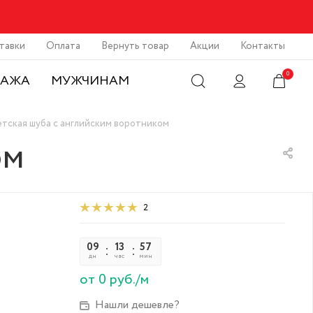
тавки
Оплата
Вернуть товар
Акции
Контакты
0
ДАЖА
МУЖЧИНАМ
тская шуба с английским воротником
ом
2
09
13
57
29
дн
час
мин
сек
от 0 руб./м
Нашли дешевле?