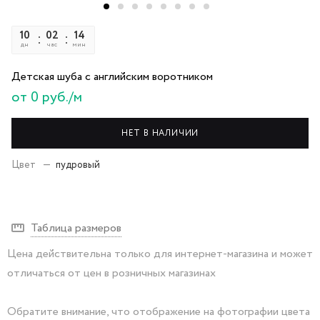
10
02
14
22
дн
час
мин
сек
Детская шуба с английским воротником
от 0 руб./м
НЕТ В НАЛИЧИИ
Цвет
—
пудровый
Таблица размеров
Цена действительна только для интернет-магазина и может
отличаться от цен в розничных магазинах
Обратите внимание, что отображение на фотографии цвета