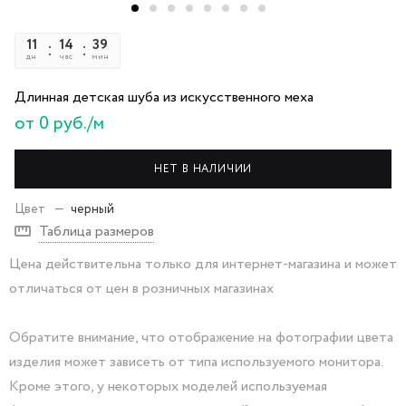
11
14
39
17
дн
час
мин
сек
Длинная детская шуба из искусственного меха
от 0 руб./м
НЕТ В НАЛИЧИИ
Цвет
—
черный
Таблица размеров
Цена действительна только для интернет-магазина и может
отличаться от цен в розничных магазинах
Обратите внимание, что отображение на фотографии цвета
изделия может зависеть от типа используемого монитора.
Кроме этого, у некоторых моделей используемая