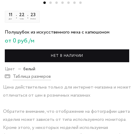
11
22
23
48
дн
час
мин
сек
Полушубок из искусственного меха с капюшоном
от 0 руб./м
НЕТ В НАЛИЧИИ
Цвет
—
белый
Таблица размеров
Цена действительна только для интернет-магазина и может
отличаться от цен в розничных магазинах
Обратите внимание, что отображение на фотографии цвета
изделия может зависеть от типа используемого монитора.
Кроме этого, у некоторых моделей используемая