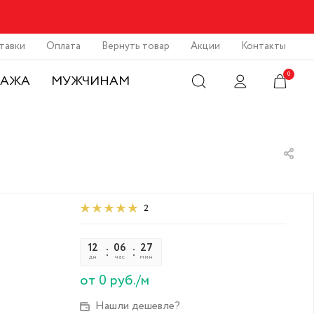
тавки
Оплата
Вернуть товар
Акции
Контакты
0
ДАЖА
МУЖЧИНАМ
2
12
06
27
41
дн
час
мин
сек
от 0 руб./м
Нашли дешевле?