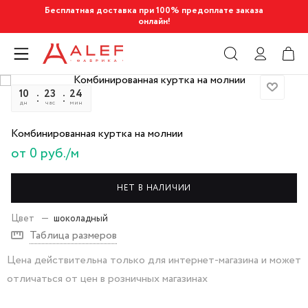
Бесплатная доставка при 100% предоплате заказа
онлайн!
10
23
24
17
дн
час
мин
сек
Комбинированная куртка на молнии
от 0 руб./м
НЕТ В НАЛИЧИИ
Цвет
—
шоколадный
Таблица размеров
Цена действительна только для интернет-магазина и может
отличаться от цен в розничных магазинах