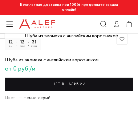
Бесплатная доставка при 100% предоплате заказа
онлайн!
12
12
31
43
дн
час
мин
сек
Шуба из экомеха с английским воротником
от 0 руб./м
НЕТ В НАЛИЧИИ
Цвет
—
темно-серый