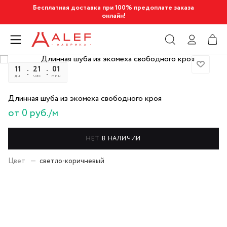
Бесплатная доставка при 100% предоплате заказа
онлайн!
11
21
01
26
дн
час
мин
сек
Длинная шуба из экомеха свободного кроя
от 0 руб./м
НЕТ В НАЛИЧИИ
Цвет
—
светло-коричневый