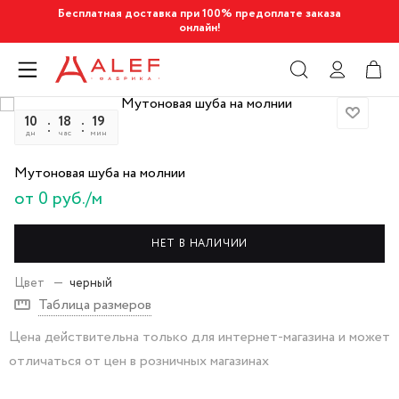
Бесплатная доставка при 100% предоплате заказа
онлайн!
10
18
19
19
дн
час
мин
сек
Мутоновая шуба на молнии
от 0 руб./м
НЕТ В НАЛИЧИИ
Цвет
—
черный
Таблица размеров
Цена действительна только для интернет-магазина и может
отличаться от цен в розничных магазинах