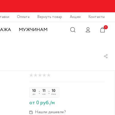
тавки
Оплата
Вернуть товар
Акции
Контакты
0
ДАЖА
МУЖЧИНАМ
10
11
10
05
дн
час
мин
сек
от 0 руб./м
Нашли дешевле?