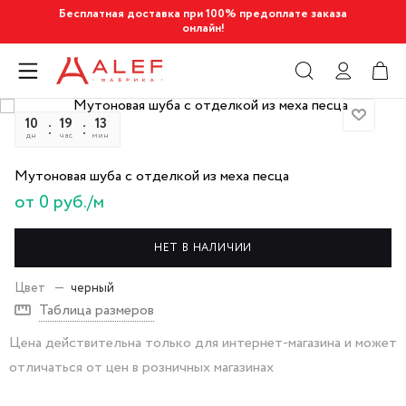
Бесплатная доставка при 100% предоплате заказа
онлайн!
10
19
13
49
дн
час
мин
сек
Мутоновая шуба с отделкой из меха песца
от 0 руб./м
НЕТ В НАЛИЧИИ
Цвет
—
черный
Таблица размеров
Цена действительна только для интернет-магазина и может
отличаться от цен в розничных магазинах