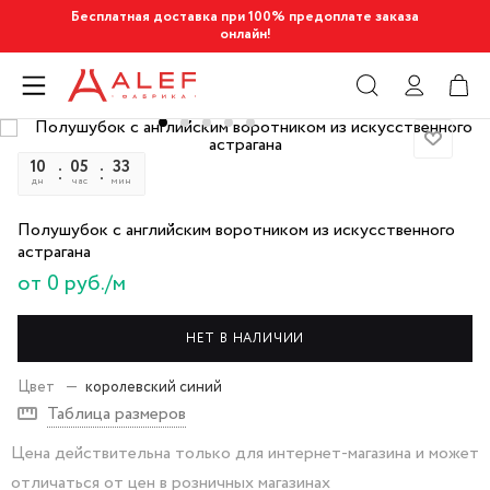
Бесплатная доставка при 100% предоплате заказа
онлайн!
10
05
33
25
дн
час
мин
сек
Полушубок с английским воротником из искусственного
астрагана
от 0 руб./м
НЕТ В НАЛИЧИИ
Цвет
—
королевский синий
Таблица размеров
Цена действительна только для интернет-магазина и может
отличаться от цен в розничных магазинах