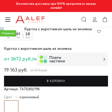
Бесплатная доставка при 100% предоплате заказа
онлайн!
Новинка
11
01
28
45
дн
час
мин
сек
Куртка с воротником шаль из экомеха
от 3672 руб./м
19 163
руб.
27 375
руб.
В КОРЗИНУ
Артикул: 7470/60/196
Цвет
—
коричневый