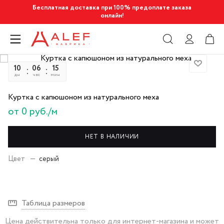
Бесплатная доставка при 100% предоплате заказа
онлайн!
10
06
15
06
дн
час
мин
сек
Куртка с капюшоном из натурального меха
от 0 руб./м
НЕТ В НАЛИЧИИ
Цвет
—
серый
Таблица размеров
Цена действительна только для интернет-магазина и может