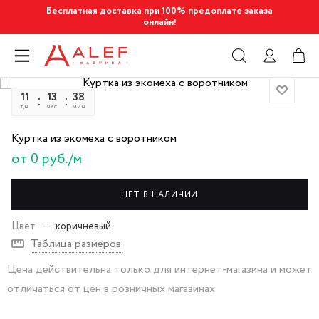
Бесплатная доставка при 100% предоплате заказа
онлайн!
11
13
38
34
дн
час
мин
сек
Куртка из экомеха с воротником
от 0 руб./м
НЕТ В НАЛИЧИИ
Цвет
—
коричневый
Таблица размеров
Цена действительна только для интернет-магазина и может
отличаться от цен в розничных магазинах