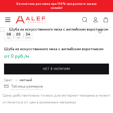
Бесплатная доставка при 100% предоплате заказа
онлайн!
08
03
34
56
дн
час
мин
сек
Шуба из искусственного меха с английским воротником
от 0 руб./м
НЕТ В НАЛИЧИИ
Цвет
—
мятный
Таблица размеров
Цена действительна только для интернет-магазина и может
отличаться от цен в розничных магазинах